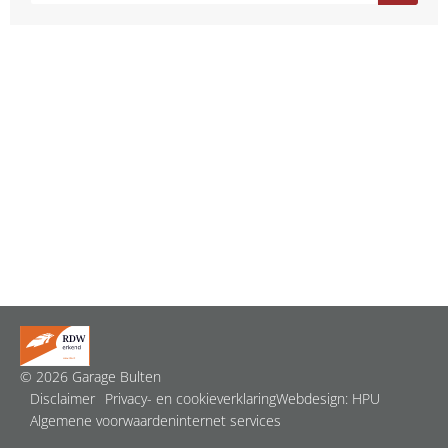
© 2026 Garage Bulten
Disclaimer
Privacy- en cookieverklaring
Webdesign:
HPU
Algemene voorwaarden
internet services